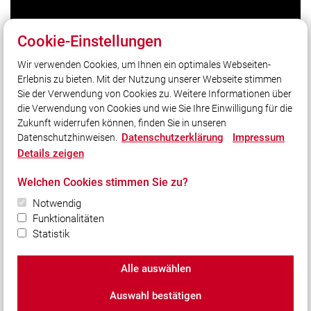
Cookie-Einstellungen
Wir verwenden Cookies, um Ihnen ein optimales Webseiten-
Erlebnis zu bieten. Mit der Nutzung unserer Webseite stimmen
Sie der Verwendung von Cookies zu. Weitere Informationen über
Unser Leitsatz
die Verwendung von Cookies und wie Sie Ihre Einwilligung für die
Zukunft widerrufen können, finden Sie in unseren
Datenschutzerklärung
Impressum
Datenschutzhinweisen.
Social Media
Details zeigen
Auch unterwegs immer auf dem Laufenden bleiben?
Welchen Cookies stimmen Sie zu?
Bleiben Sie mit uns in Kontakt und vernetzen Sie sich
mit uns!
Notwendig
Funktionalitäten
Statistik
Alle auswählen
© 2026 Freiwillige Feuerwehr Wollaberg e.V.
Auswahl bestätigen
Impressum
|
Datenschutz
|
Cookie-Einstellungen