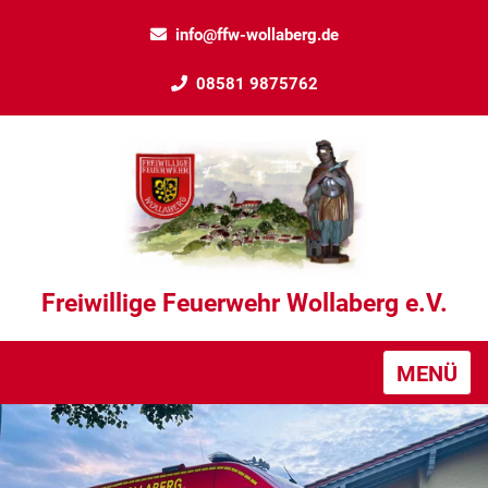
info@ffw-wollaberg.de
08581 9875762
Freiwillige Feuerwehr Wollaberg e.V.
MENÜ